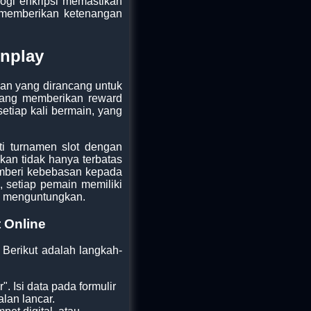
ogi enkripsi memastikan
 memberikan ketenangan
unplay
lan yang dirancang untuk
yang memberikan reward
etiap kali bermain, yang
ti turnamen slot dengan
kan tidak hanya terbatas
memberi kebebasan kepada
, setiap pemain memiliki
n menguntungkan.
 Online
Berikut adalah langkah-
". Isi data pada formulir
lan lancar.