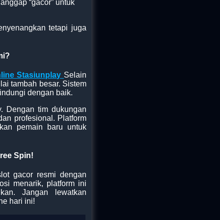
ianggap “gacor” untuk
enyenangkan tetapi juga
mi?
nline Stasiunplay
Selain
lai tambah besar. Sistem
lindungi dengan baik.
y. Dengan tim dukungan
an profesional. Platform
kan pemain baru untuk
ree Spin!
lot gacor resmi dengan
si menarik, platform ini
kan. Jangan lewatkan
 hari ini!