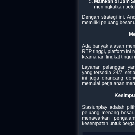
Mainkan di Jam S
meningkatkan pel
Dengan strategi ini, A
memiliki peluang besar 
Me
Ada banyak alasan men
RTP tinggi, platform in
keamanan tingkat tinggi
Layanan pelanggan yang
yang tersedia 24/7, set
ini juga dirancang d
memulai perjalanan merek
Kesimpul
Stasiunplay adalah pil
peluang menang besar. D
menawarkan pengalam
kesempatan untuk bergab