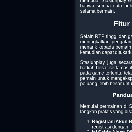
membuat Stasiunplay se
bahwa semua data prib
selama bermain.
Fitur
Selain RTP tinggi dan g
meningkatkan pengalam
menarik kepada pemain s
kemudian dapat ditukark
Stasiunplay juga secar
hadiah besar serta cash
pada game tertentu, tet
pemain untuk mengeksplo
peluang lebih besar u
Pandua
Memulai permainan di S
langkah praktis yang bisa
Registrasi Akun B
registrasi dengan 