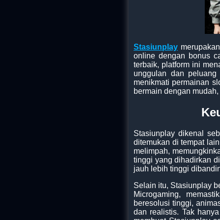
Stasiunplay
merupakan 
online dengan bonus c
terbaik, platform ini m
unggulan dan peluang m
menikmati permainan slo
bermain dengan mudah, h
Keu
Stasiunplay dikenal seb
ditemukan di tempat lain
melimpah, memungkinka
tinggi yang dihadirkan
jauh lebih tinggi diband
Selain itu, Stasiunplay
Microgaming, memastika
beresolusi tinggi, anim
dan realistis. Tak hany