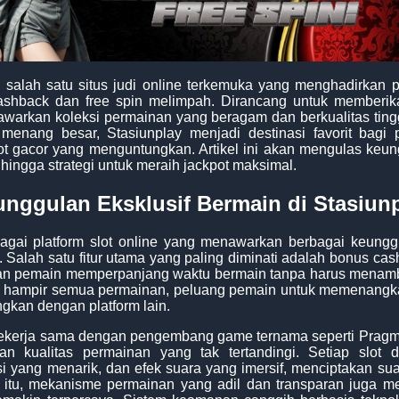
salah satu situs judi online terkemuka yang menghadirkan 
ashback dan free spin melimpah. Dirancang untuk memberi
enawarkan koleksi permainan yang beragam dan berkualitas tingg
enang besar, Stasiunplay menjadi destinasi favorit bagi 
t gacor yang menguntungkan. Artikel ini akan mengulas keun
ingga strategi untuk meraih jackpot maksimal.
nggulan Eksklusif Bermain di Stasiun
agai platform slot online yang menawarkan berbagai keunggu
. Salah satu fitur utama yang paling diminati adalah bonus ca
n pemain memperpanjang waktu bermain tanpa harus mena
 di hampir semua permainan, peluang pemain untuk memenangk
ingkan dengan platform lain.
 bekerja sama dengan pengembang game ternama seperti Pragm
n kualitas permainan yang tak tertandingi. Setiap slot d
asi yang menarik, dan efek suara yang imersif, menciptakan s
a itu, mekanisme permainan yang adil dan transparan juga m